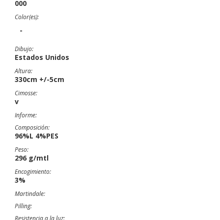
000
Color(es):
-
Dibujo:
Estados Unidos
Altura:
330cm +/-5cm
Cimosse:
v
Informe:
Composición:
96%L 4%PES
Peso:
296 g/mtl
Encogimiento:
3%
Martindale:
Pilling:
Resistencia a la luz: