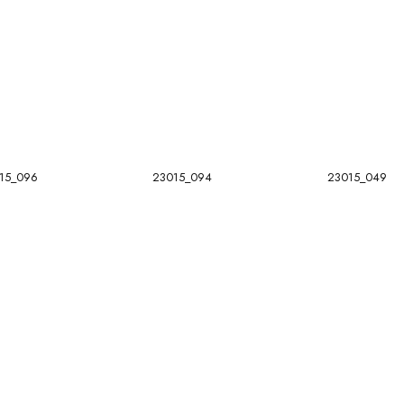
15_096
23015_094
23015_049