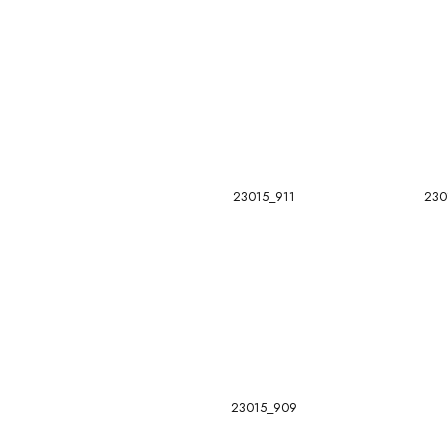
23015_911
230
23015_909