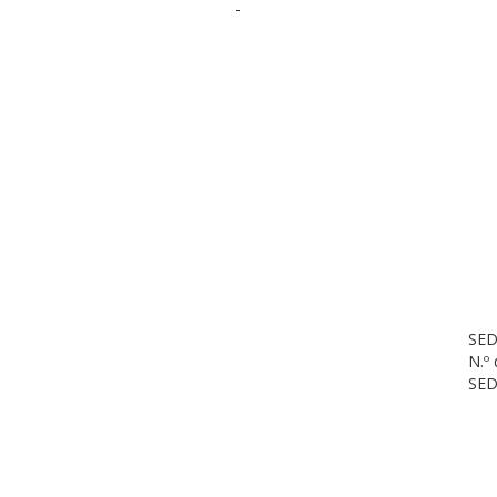
-
SED
N.º
SED