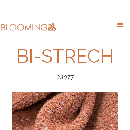
BI-STRECH
24077