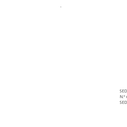
-
SED
N.º
SED