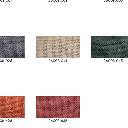
08.001
26008.003
26008.006
08.025
26008.041
26008.045
08.626
26008.636