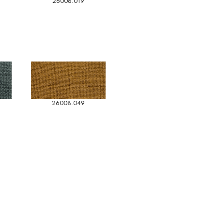
26008.019
26008.049