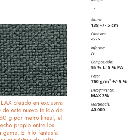
-
Altura:
138 +/- 5 cm
Cimosas:
<-->
Informe:
//
Composición:
95 % LI 5 % PA
Peso:
760 g/m² +/-5 %
Encogimiento:
MAX 3%
AX creado en exclusiva
Martindale:
de este nuevo tejido de
40.000
60 g por metro lineal, el
recho propio entre los
a gama. El hilo fantasía