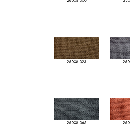
26008.000
260
26008.023
260
26008.065
260