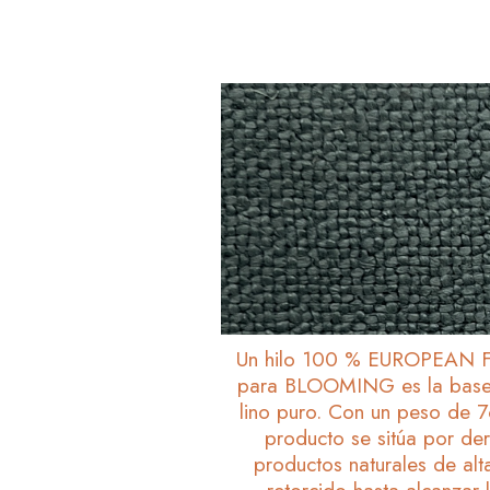
Un hilo 100 % EUROPEAN FL
para BLOOMING es la base 
lino puro. Con un peso de 7
producto se sitúa por de
productos naturales de alt