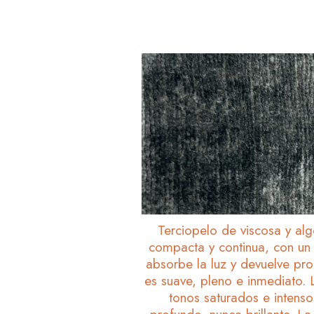
Terciopelo de viscosa y al
compacta y continua, con un
absorbe la luz y devuelve prof
es suave, pleno e inmediato. 
tonos saturados e intens