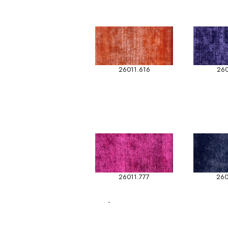
26011.616
260
26011.777
260
-