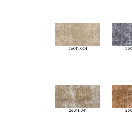
26011.024
260
26011.041
260