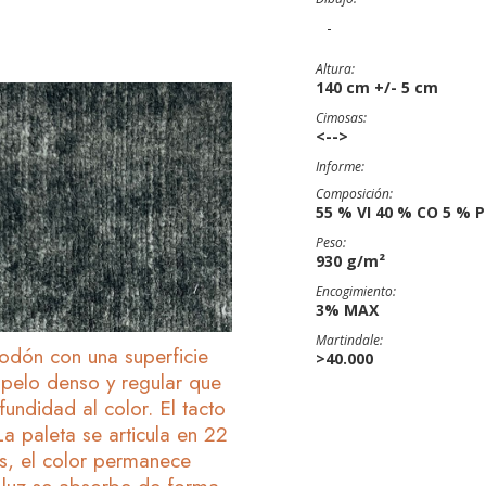
-
Altura:
140 cm +/- 5 cm
Cimosas:
<-->
Informe:
Composición:
55 % VI 40 % CO 5 % 
Peso:
930 g/m²
Encogimiento:
3% MAX
Martindale:
godón con una superficie
>40.000
 pelo denso y regular que
undidad al color. El tacto
La paleta se articula en 22
os, el color permanece