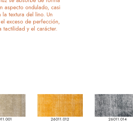
a luz se absorbe de forma
 un aspecto ondulado, casi
a textura del lino. Un
a el exceso de perfección,
 tactilidad y el carácter.
11.001
26011.012
26011.014