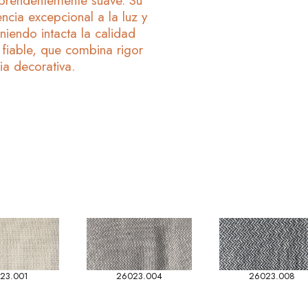
rprendentemente suave. Su
encia excepcional a la luz y
niendo intacta la calidad
y fiable, que combina rigor
ia decorativa.
23.001
26023.004
26023.008