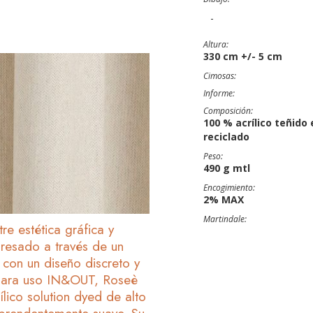
-
Altura:
330 cm +/- 5 cm
Cimosas:
Informe:
Composición:
100 % acrílico teñido
reciclado
Peso:
490 g mtl
Encogimiento:
2% MAX
Martindale:
re estética gráfica y
presado a través de un
n un diseño discreto y
para uso IN&OUT, Roseè
ílico solution dyed de alto