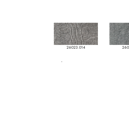
26023.014
260
-