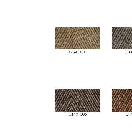
G140_001
G1
G140_006
G1