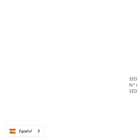
SED
N.º
SED
Español