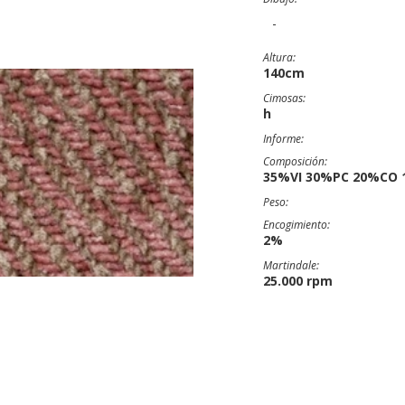
-
Altura:
140cm
Cimosas:
h
Informe:
Composición:
35%VI 30%PC 20%CO 
Peso:
Encogimiento:
2%
Martindale:
25.000 rpm