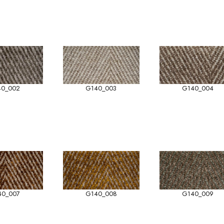
40_002
G140_003
G140_004
40_007
G140_008
G140_009