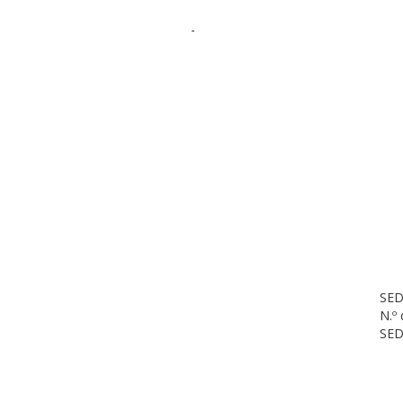
-
SED
N.º
SED