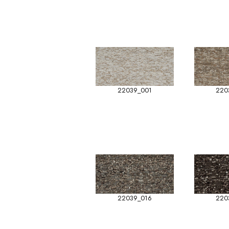
22039_001
220
22039_016
220