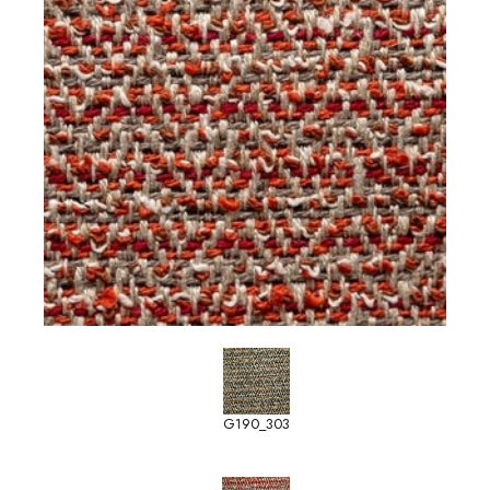
G190_303