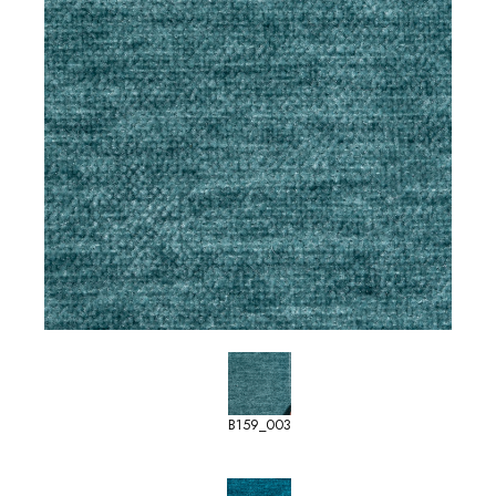
B159_003