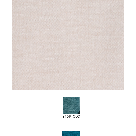
B159_003