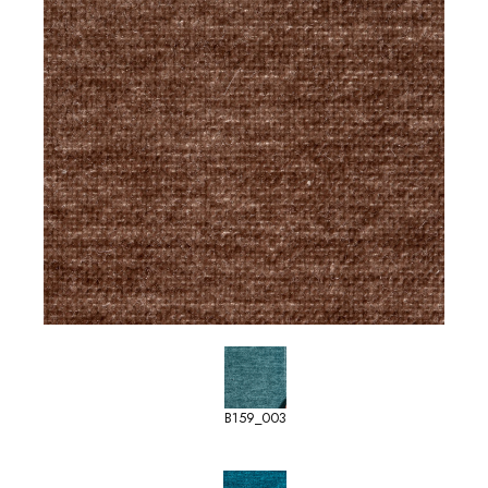
B159_003