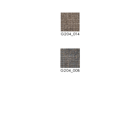
G204_014
G204_008