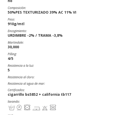
no
Composición:
50%PES TEXTURIZADO 39% AC 11% VI
Peso:
910g/mtl
Encogimiento:
URDIMBRE -2% / TRAMA -3,8%
Martindale:
30,000
Pilling:
4/5
Resistencia a la luz:
5
Resistencia al cloro:
Resistencia al agua de mar:
Certificados:
cigarrillo bs5852 + california tb117
lavando: