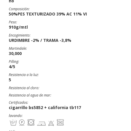
no
Composición:
50%PES TEXTURIZADO 39% AC 11% VI
Peso:
910g/mtl
Encogimiento:
URDIMBRE -2% / TRAMA -3,8%
Martindale:
30,000
Pilling:
4/5
Resistencia a la luz:
5
Resistencia al cloro:
Resistencia al agua de mar:
Certificados:
cigarrillo bs5852 + california tb117
lavando: