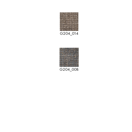
G204_014
G204_008