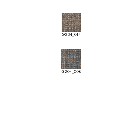
G204_014
G204_008