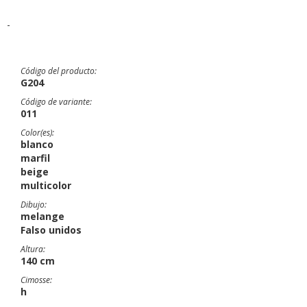
-
Código del producto:
G204
Código de variante:
011
Color(es):
blanco
marfil
beige
multicolor
Dibujo:
melange
Falso unidos
Altura:
140 cm
Cimosse:
h