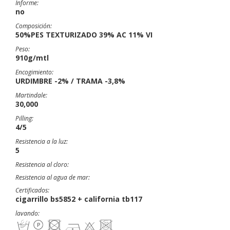
Informe:
no
Composición:
50%PES TEXTURIZADO 39% AC 11% VI
Peso:
910g/mtl
Encogimiento:
URDIMBRE -2% / TRAMA -3,8%
Martindale:
30,000
Pilling:
4/5
Resistencia a la luz:
5
Resistencia al cloro:
Resistencia al agua de mar:
Certificados:
cigarrillo bs5852 + california tb117
lavando: