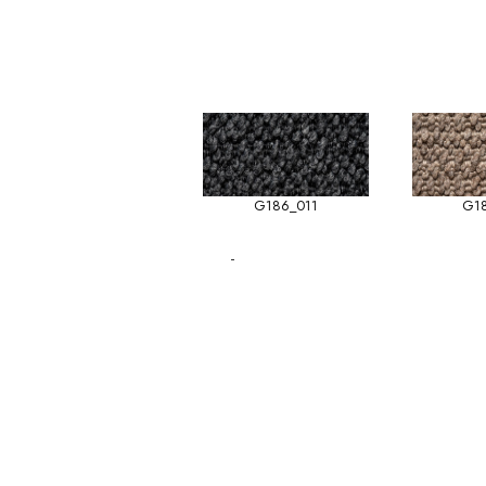
G186_011
G1
-