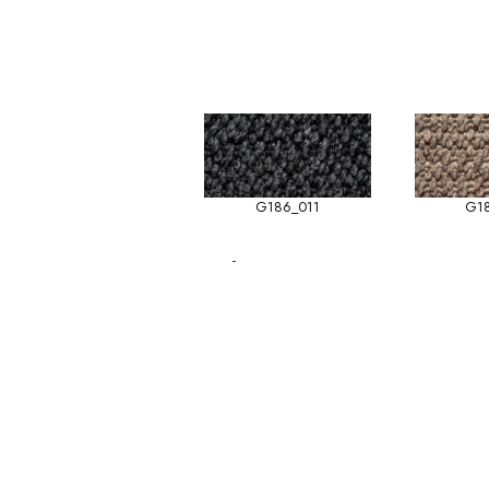
G186_011
G1
-