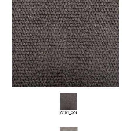
G181_001