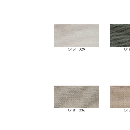
G181_029
G1
G181_036
G1