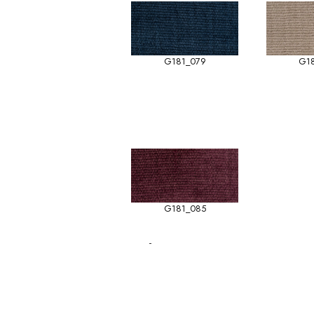
G181_079
G1
G181_085
-