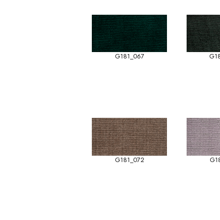
G181_067
G1
G181_072
G1