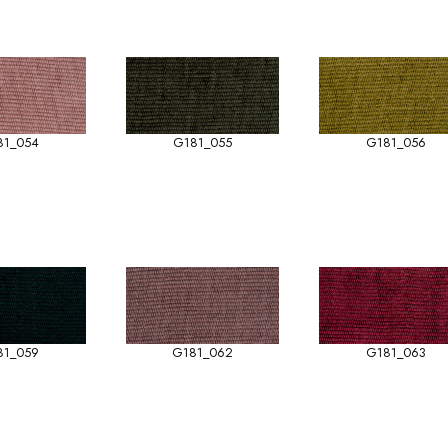
81_054
G181_055
G181_056
81_059
G181_062
G181_063