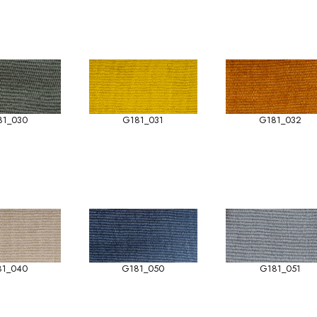
81_030
G181_031
G181_032
81_040
G181_050
G181_051