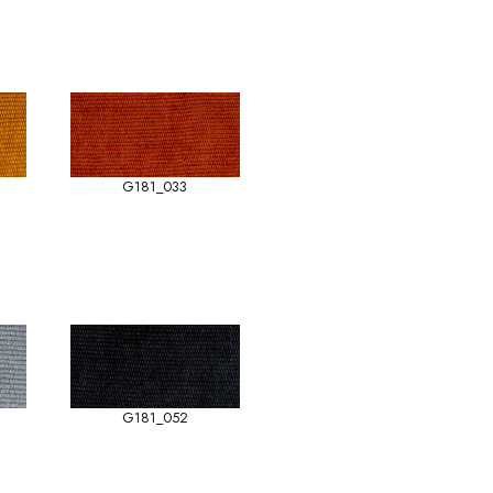
G181_033
G181_052