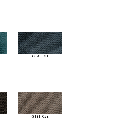
G181_011
G181_028