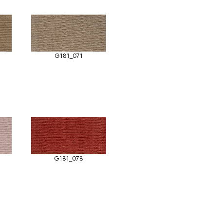
G181_071
G181_078