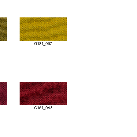
G181_057
G181_065