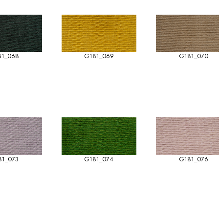
81_068
G181_069
G181_070
81_073
G181_074
G181_076