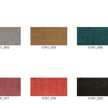
81_002
G181_003
G181_008
81_017
G181_018
G181_025