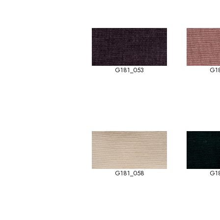
G181_053
G1
G181_058
G1