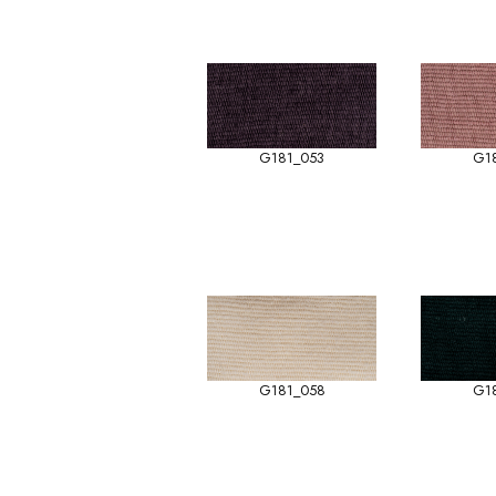
G181_053
G1
G181_058
G1