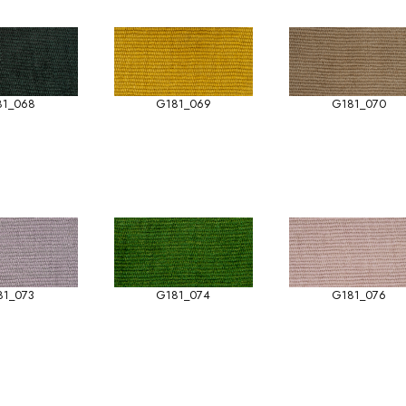
81_068
G181_069
G181_070
81_073
G181_074
G181_076