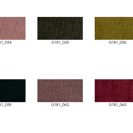
81_054
G181_055
G181_056
81_059
G181_062
G181_063