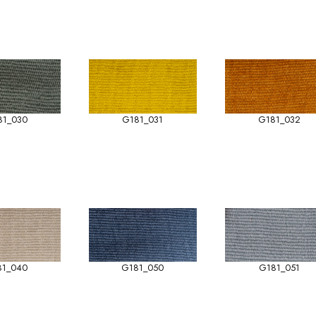
81_030
G181_031
G181_032
81_040
G181_050
G181_051