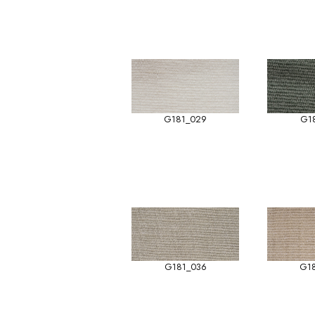
G181_029
G1
G181_036
G1