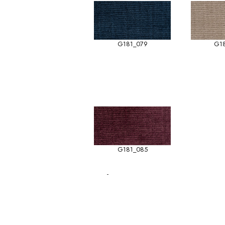
G181_079
G1
G181_085
-