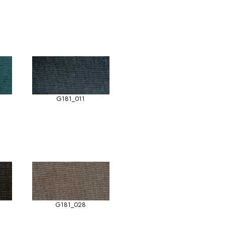
G181_011
G181_028