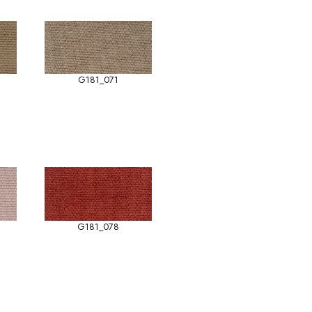
G181_071
G181_078