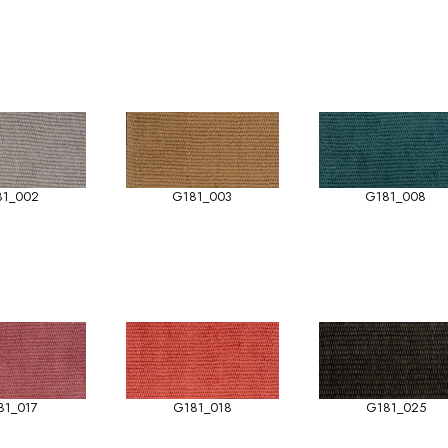
81_002
G181_003
G181_008
81_017
G181_018
G181_025