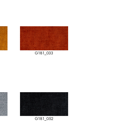
G181_033
G181_052