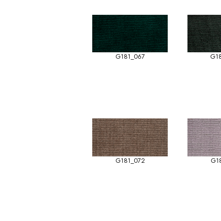
G181_067
G1
G181_072
G1