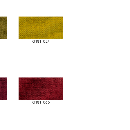
G181_057
G181_065