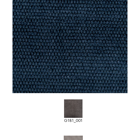
G181_001