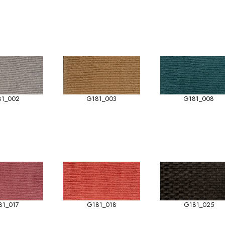
81_002
G181_003
G181_008
81_017
G181_018
G181_025