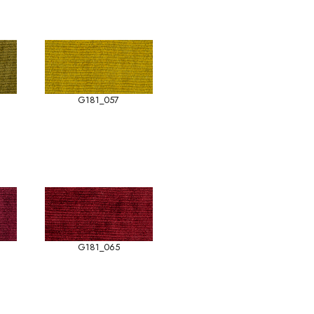
G181_057
G181_065