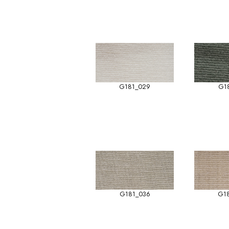
G181_029
G1
G181_036
G1