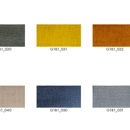
81_030
G181_031
G181_032
81_040
G181_050
G181_051