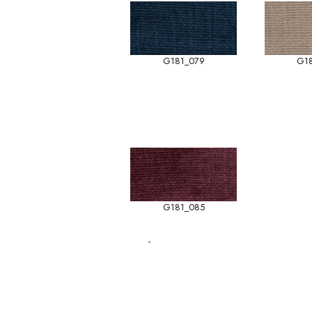
G181_079
G1
G181_085
-