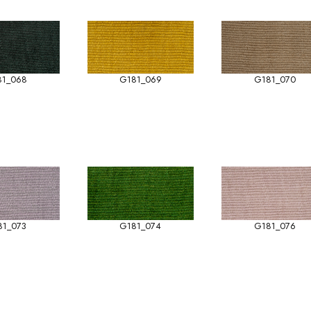
81_068
G181_069
G181_070
81_073
G181_074
G181_076