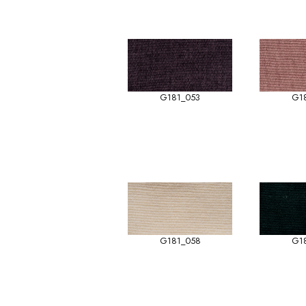
G181_053
G1
G181_058
G1