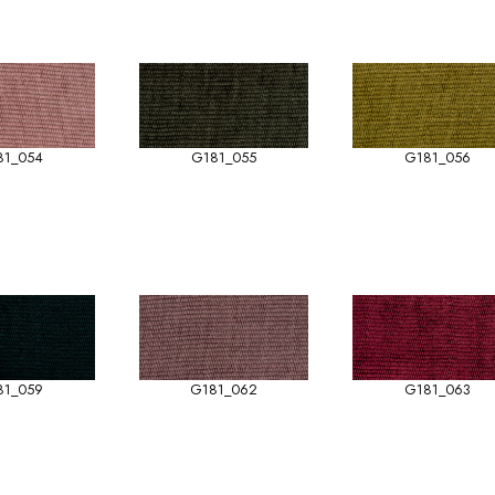
81_054
G181_055
G181_056
81_059
G181_062
G181_063