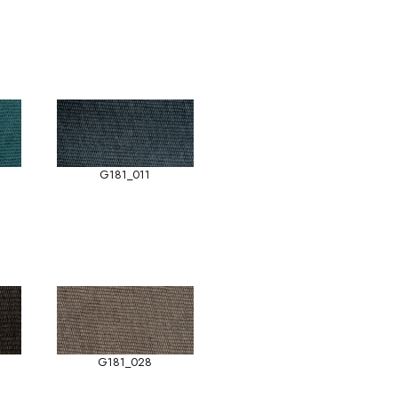
G181_011
G181_028