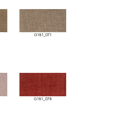
G181_071
G181_078