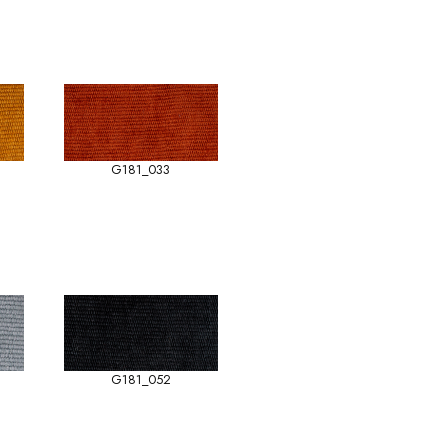
G181_033
G181_052