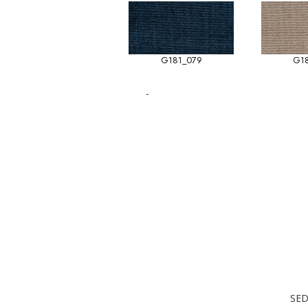
G181_079
G1
-
SED