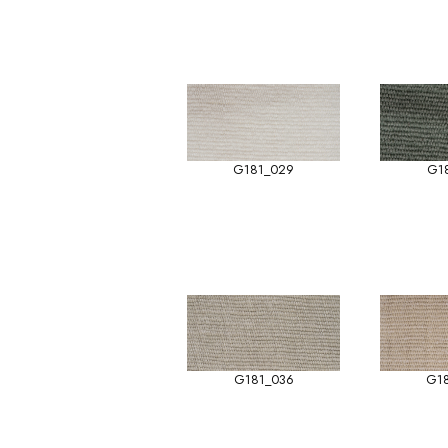
G181_029
G1
G181_036
G1