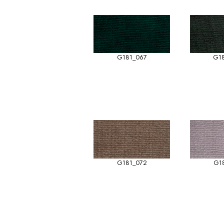
G181_067
G1
G181_072
G1