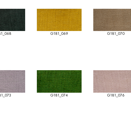
81_068
G181_069
G181_070
81_073
G181_074
G181_076