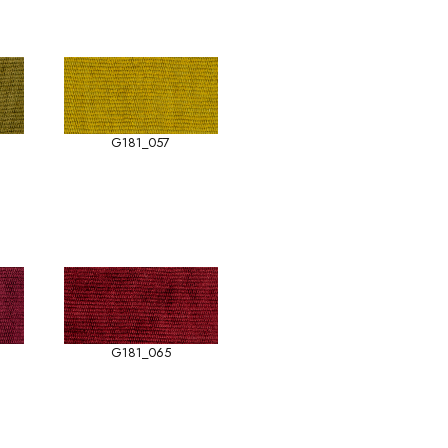
G181_057
G181_065