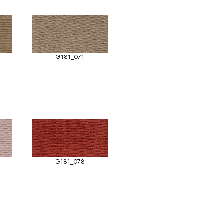
G181_071
G181_078