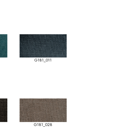
G181_011
G181_028