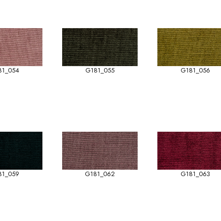
81_054
G181_055
G181_056
81_059
G181_062
G181_063