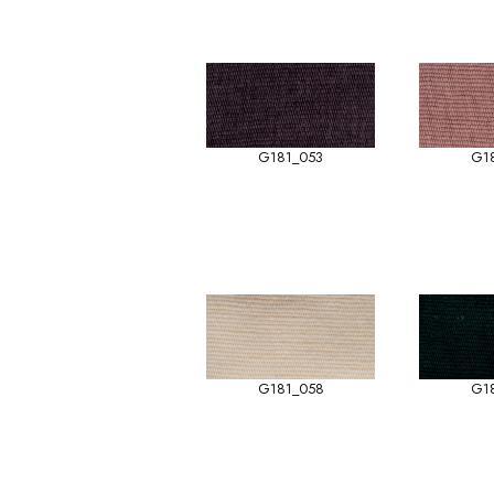
G181_053
G1
G181_058
G1