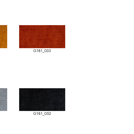
G181_033
G181_052