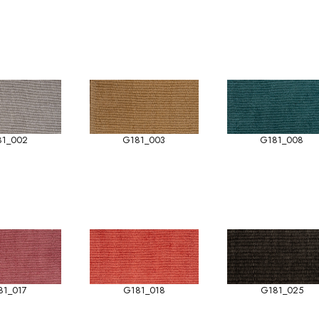
81_002
G181_003
G181_008
81_017
G181_018
G181_025