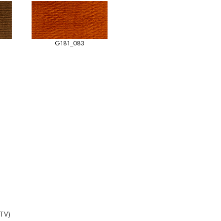
G181_083
(TV)