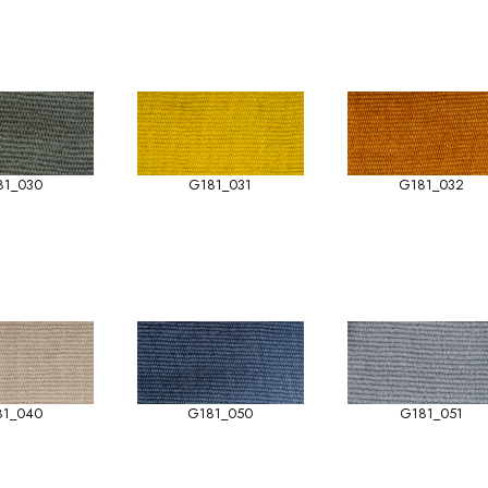
81_030
G181_031
G181_032
81_040
G181_050
G181_051